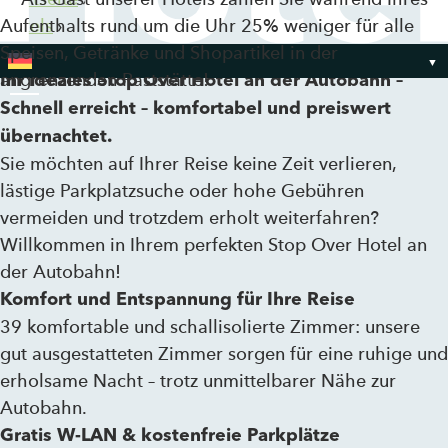
Aufenthalts rund um die Uhr 25% weniger für alle
Hotels
›
Speisen, Getränke und Shopartikel in der
Baden-Baden
angrenzenden Raststätte!
Ihr ideales
Stop
Over Hotel an der Autobahn –
Schnell
erreicht – komfortabel und preiswert
Toggle Menu
übernachtet.
Sie möchten auf Ihrer Reise keine Zeit verlieren,
lästige Parkplatzsuche oder hohe Gebühren
vermeiden und trotzdem erholt weiterfahren?
Willkommen in Ihrem perfekten Stop Over Hotel an
der Autobahn!
Komfort und Entspannung für Ihre Reise
39
komfortable und
schallisolierte Zimmer: u
nsere
gut ausgestatteten Zimmer sorgen für eine ruhige und
erholsame Nacht – trotz unmittelbarer Nähe zur
Autobahn.
Gratis W-LAN & kostenfreie Parkplätze