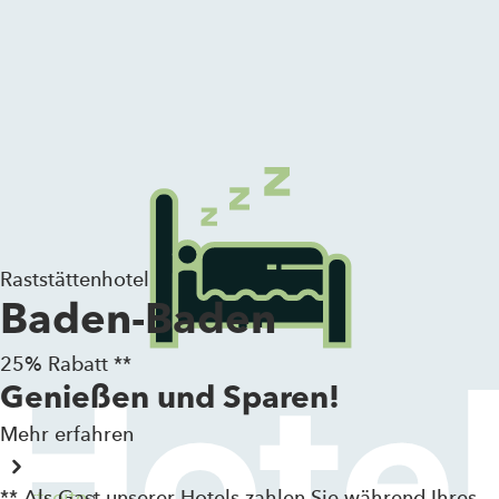
Zum Inhalt springen
Raststättenhotel
Baden-Baden
25% Rabatt **
Genießen und Sparen!
Mehr erfahren
** Als Gast unserer Hotels zahlen Sie während Ihres
Startseite
›