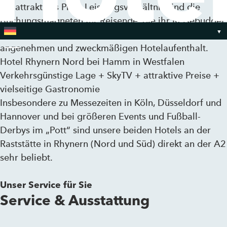
ein attraktives Preis-Leistungsverhältnis sind die
Buchungsmagneten für Reisende, die ihr Reisebudget
lieber noch für andere Dinge ausgeben als für einen
angenehmen und zweckmäßigen Hotelaufenthalt.
Toggle Menu
Hotel Rhynern Nord bei Hamm in Westfalen
Verkehrsgünstige Lage + SkyTV + attraktive Preise +
vielseitige Gastronomie
Insbesondere zu Messezeiten in Köln, Düsseldorf und
Hannover und bei größeren Events und Fußball-
Derbys im „Pott“ sind unsere beiden Hotels an der
Raststätte in Rhynern (Nord und Süd) direkt an der A2
sehr beliebt.
Unser Service für Sie
Service & Ausstattung