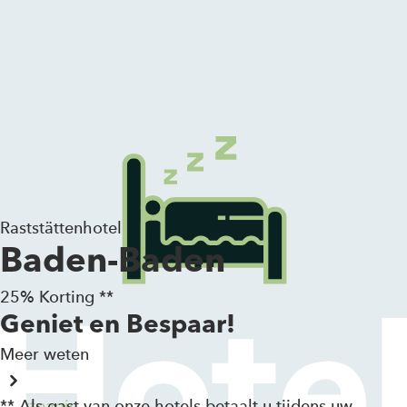
Zum Inhalt springen
Raststättenhotel
Baden-Baden
25% Korting **
Geniet en Bespaar!
Meer weten
** Als gast van onze hotels betaalt u tijdens uw
Startpagina
›