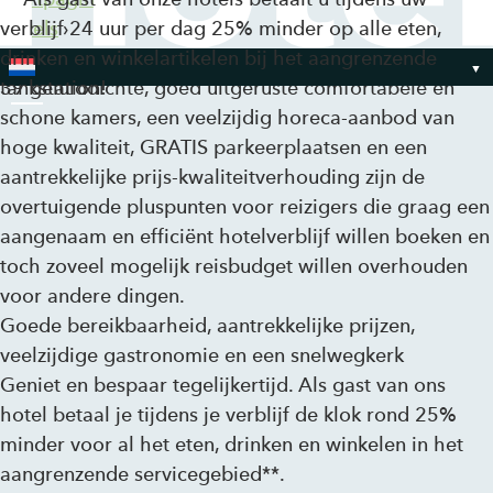
verblijf 24 uur per dag 25% minder op alle eten,
Hotels
›
drinken en winkelartikelen bij het aangrenzende
Baden-Baden
tankstation!
39 geluiddichte, goed uitgeruste comfortabele en
schone kamers, een veelzijdig horeca-aanbod van
Toggle Menu
hoge kwaliteit, GRATIS parkeerplaatsen en een
aantrekkelijke prijs-kwaliteitverhouding zijn de
overtuigende pluspunten voor reizigers die graag een
aangenaam en efficiënt hotelverblijf willen boeken en
toch zoveel mogelijk reisbudget willen overhouden
voor andere dingen.
Goede bereikbaarheid, aantrekkelijke prijzen,
veelzijdige gastronomie en een snelwegkerk
Geniet en bespaar tegelijkertijd. Als gast van ons
hotel betaal je tijdens je verblijf de klok rond 25%
minder voor al het eten, drinken en winkelen in het
aangrenzende servicegebied**.