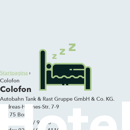
Zum Inhalt springen
Startpagina
›
Colofon
Colofon
Autobahn Tank & Rast Gruppe GmbH & Co. KG.
Andreas-Hermes-Str. 7-9
53175 Bonn
Telefon 0228 / 922-0