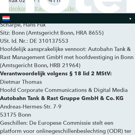
Telefax 0228 / 922-4110
kundenkontakt(at)tank.rast.de
Bedrijfsleider: Peter M. Löw (Bestuursvoorzitter), Lutz
Scharpe, Hans Fux
Sitz: Bonn (Amtsgericht Bonn, HRA 8655)
Toggle Menu
USt. Id. Nr.: DE 310137553
Hoofdelijk aansprakelijke vennoot: Autobahn Tank &
Rast Management GmbH met hoofdvestiging in Bonn
(Amtsgericht Bonn, HRB 21964)
Verantwoordelijk volgens § 18 lid 2 MStV:
Dietmar Thomas
Hoofd Corporate Communications & Digital Media
Autobahn Tank & Rast Gruppe GmbH & Co. KG
Andreas-Hermes-Str. 7-9
53175 Bonn
Geschillen: De Europese Commissie stelt een
platform voor onlinegeschillenbeslechting (ODR) ter